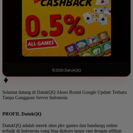
©2026 DatukQQ
Selamat datang di DatukQQ Akses Resmi Google Update Terbaru
Tanpa Gangguan Server Indonesia
PROFIL DatukQQ
DatukQQ adalah merek situs pkv games dan bandarqq online
terbaik di Indonesia yang bisa diakses tanpa vpn dengan pilihan