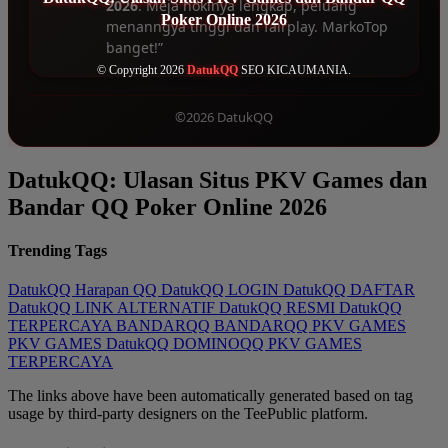
2026
. Meja hokinya lengkap, peluang
Poker Online 2026
menanngya tinggi dan fairplay. MarkoTop
banget!”
© Copyright 2026
DatukQQ
SEO KICAUMANIA.
©2026 DatukQQ
DatukQQ: Ulasan Situs PKV Games dan
Bandar QQ Poker Online 2026
Trending Tags
DatukQQ
Harapan QQ
DatukQQ LOGIN
DatukQQ DAFTAR
DatukQQ LINK ALTERNATIF
DatukQQ RESMI
DatukQQ
TERPERCAYA
BANDARQQ
BANDARQQ
PKV GAMES
PKV GAMES DatukQQ
DOMINOQQ
PKV GAMES
TERPERCAYA
The links above have been automatically generated based on tag
usage by third-party designers on the TeePublic platform.