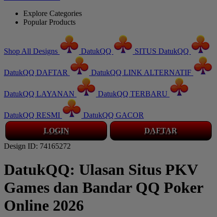
Explore Categories
Popular Products
Shop All Designs
DatukQQ
SITUS DatukQQ
DatukQQ DAFTAR
DatukQQ LINK ALTERNATIF
DatukQQ LAYANAN
DatukQQ TERBARU
DatukQQ RESMI
DatukQQ GACOR
LOGIN
DAFTAR
Design ID: 74165272
DatukQQ: Ulasan Situs PKV
Games dan Bandar QQ Poker
Online 2026