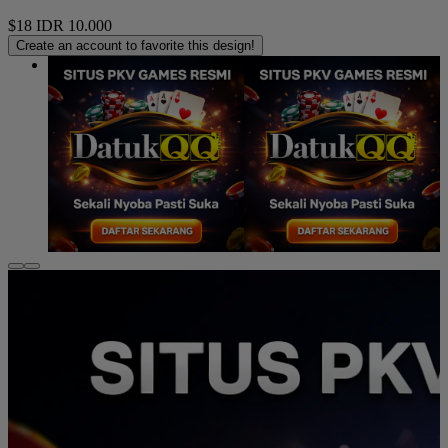
$18
IDR 10.000
Create an account to favorite this design!