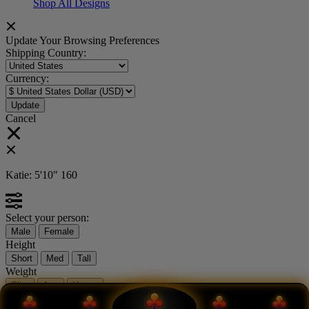
Shop All Designs
Update Your Browsing Preferences
Shipping Country:
Currency:
Cancel
Katie:
5'10"
160
Select your person:
Male
Female
Height
Short
Med
Tall
Weight
Slim
Avg
Heavy
View Size Chart