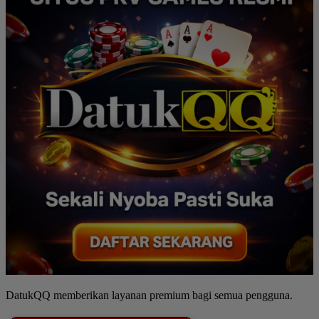
DatukQQ memberikan layanan premium bagi semua pengguna.