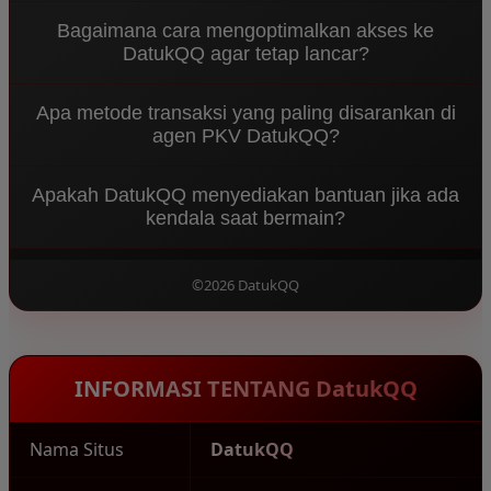
koneksi ke jalur terpendek. Ini meminimalisir ping
Benar sekali. Sebagai
situs pkv
resmi, kami
tinggi, memastikan kelancaran total saat Anda
Bagaimana cara mengoptimalkan akses ke
mengimplementasikan sistem deteksi otomatis
bermain
BandarQQ
maupun
DomainQQ
.
DatukQQ agar tetap lancar?
tingkat tinggi. Ini menjamin setiap putaran
DominoQQ
dan Bandar QQ berjalan murni Player
Pastikan Anda mengakses link alternatif resmi atau
vs Player, menjaga ekosistem tetap fair play.
Apa metode transaksi yang paling disarankan di
mengunduh aplikasi versi terbaru. Kosongkan
agen PKV DatukQQ?
cache perangkat Anda secara berkala agar
teknologi
server anti lag
bekerja maksimal untuk
Untuk menunjang kecepatan deposit dan withdraw
pengalaman bermain
BandarQQ
yang tanpa batas.
Apakah DatukQQ menyediakan bantuan jika ada
di
situs pkv
kami, sangat disarankan
kendala saat bermain?
menggunakan QRIS atau E-wallet (Dana/OVO).
Sistem otomatis DatukQQ akan memproses saldo
Tentu. Sebagai
Agen PKV DominoQQ & Bandar QQ
Anda dalam hitungan detik, sehingga Anda bisa
Terpercaya 2026
, tim Customer Service profesional
©2026 DatukQQ
langsung fokus ke meja
DomainQQ
.
kami siaga 24 jam nonstop via LiveChat untuk
memberikan solusi instan terkait pendaftaran,
login, atau hambatan teknis lainnya di ekosistem
PKV.
INFORMASI TENTANG DatukQQ
Nama Situs
DatukQQ