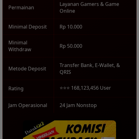
Layanan Gamers & Game
Permainan
Online
Minimal Deposit
Rp 10.000
Minimal
Rp 50.000
Withdraw
Transfer Bank, E-Wallet, &
Metode Deposit
QRIS
⭐⭐⭐ 168,123,456 User
Rating
Jam Operasional
24 Jam Nonstop